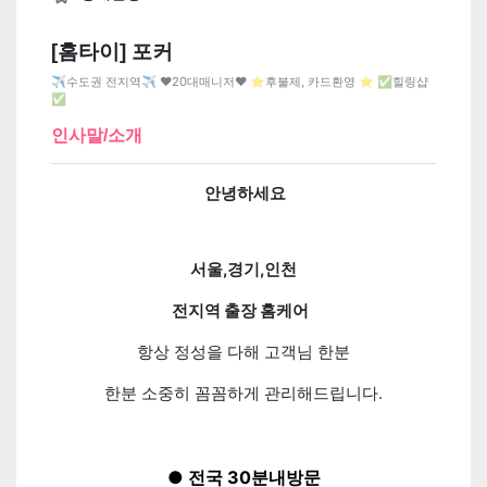
[홈타이] 포커
✈️수도권 전지역✈️ ❤️20대매니저❤️ ⭐후불제, 카드환영 ⭐ ✅힐링샵
✅
인사말/소개
안녕하세요
서울,경기,인천
전지역
출장 홈케어
항상 정성을 다해 고객님 한분
한분 소중히 꼼꼼하게 관리해드립니다.
● 전국 30분내방문