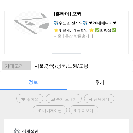
[홈타이] 포커
✈️수도권 전지역✈️ ❤️20대매니저❤️
⭐후불제, 카드환영 ⭐ ✅힐링샵✅
서울 | 출장 방문홈케어
카테고리
서울.강북/성북/노원/도봉
정보
후기
좋아요
쪽지 보내기
공유하기
내비게이션
위치보기
상세설명