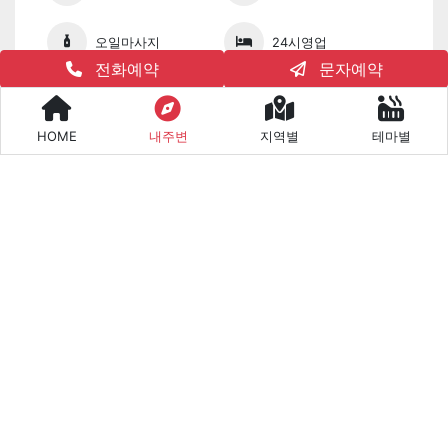
오일마사지
24시영업
전화예약
문자예약
주간할인
스포츠마사지
HOME
내주변
지역별
테마별
감성마사지
아로마
호텔식마사지
발마사지
공지/안내사항
공지사항